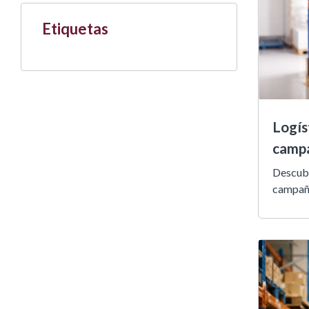
Etiquetas
Logís
camp
Descubr
campaña