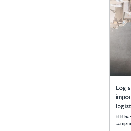
Logís
impor
logíst
El Blac
compras