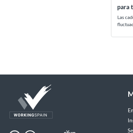
para 
Las cad
fluctuac
M
E
In
Se