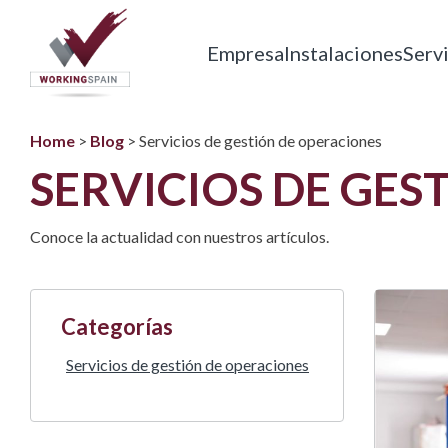
Skip
to
Empresa
Instalaciones
Serv
content
Working Spain
Empresa de servicios
Home
>
Blog
>
Servicios de gestión de operaciones
SERVICIOS DE GES
Conoce la actualidad con nuestros artículos.
Categorías
Servicios de gestión de operaciones