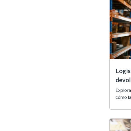
Logís
devol
Explorar
cómo las