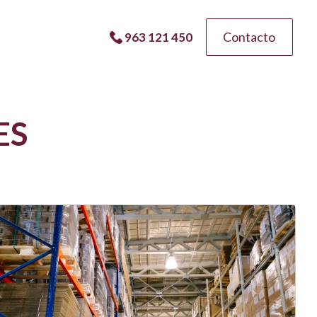
Contacto
963 121 450
ES