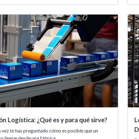
ón Logística: ¿Qué es y para qué sirve?
L
D
 vez te has preguntado cómo es posible que un
 llegue desde una fábrica,...