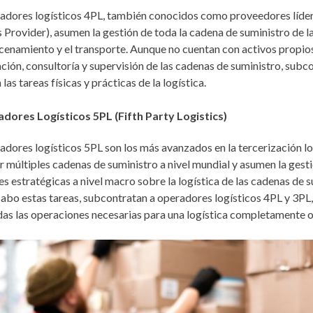
adores logísticos 4PL, también conocidos como proveedores lídere
s Provider), asumen la gestión de toda la cadena de suministro de l
cenamiento y el transporte. Aunque no cuentan con activos propios,
ción, consultoría y supervisión de las cadenas de suministro, subc
las tareas físicas y prácticas de la logística.
dores Logísticos 5PL (Fifth Party Logistics)
adores logísticos 5PL son los más avanzados en la tercerización lo
r múltiples cadenas de suministro a nivel mundial y asumen la gestió
es estratégicas a nivel macro sobre la logística de las cadenas de s
 cabo estas tareas, subcontratan a operadores logísticos 4PL y 3PL
das las operaciones necesarias para una logística completamente 