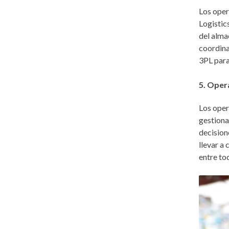
Los oper
Logistic
del alma
coordina
3PL para 
5. Opera
Los oper
gestiona
decision
llevar a
entre to