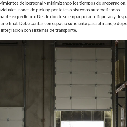
imientos del personal y minimizando los tiempos de preparación. 
ividuales, zonas de picking por lotes o sistemas automatizados.
na de expedición:
Desde donde se empaquetan, etiquetan y despa
tino final. Debe contar con espacio suficiente para el manejo de pe
a integración con sistemas de transporte.