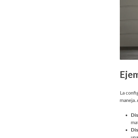
Ejem
La confi
maneja.
Dis
mat
Dis
una