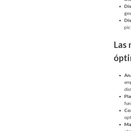
Dis
ges
Dis
pic
Las 
ópt
Aná
emp
dis
Pla
fun
Con
opt
Max