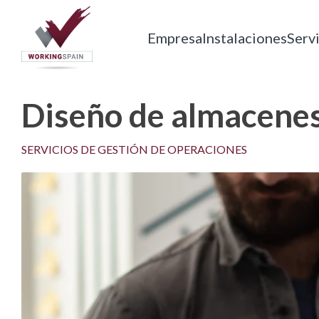
Skip
to
Empresa
Instalaciones
Serv
content
Working Spain
Empresa de servicios
Diseño de almacenes:
SERVICIOS DE GESTIÓN DE OPERACIONES