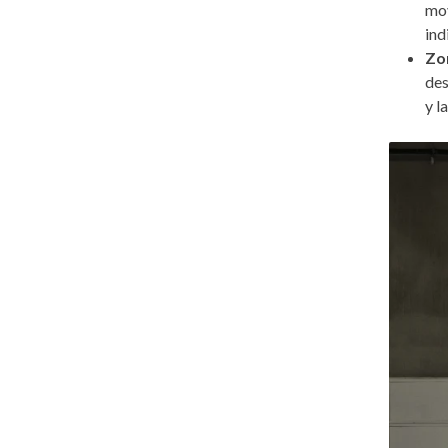
mov
ind
Zo
des
y l