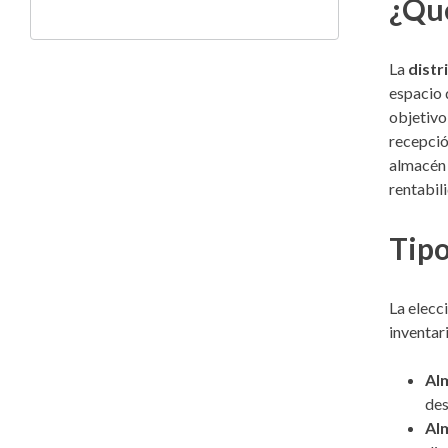
¿Qué
La
distr
espacio 
objetivo 
recepció
almacén 
rentabil
Tipo
La elecc
inventar
Alm
des
Alm