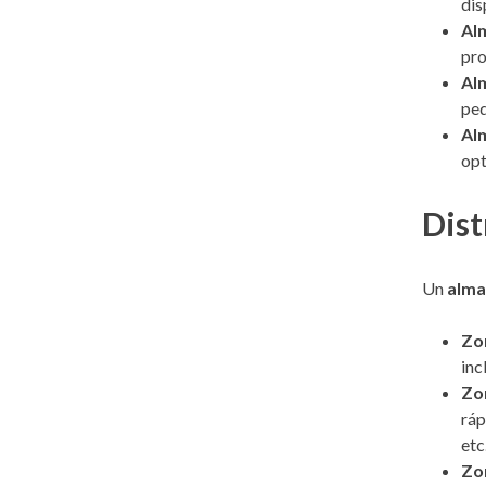
dis
Al
pro
Alm
peq
Al
opt
Dist
Un
alma
Zo
inc
Zo
ráp
etc
Zon